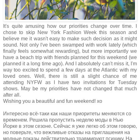
It's quite amusing how our priorities change over time. I
chose to skip New York Fashion Week this season and
believe me it wasn't easy to make such decision as it might
sound. Not only I've been swamped with work lately (which
finally feels somewhat rewarding), but more importantly we
have a beach trip with friends planned for this weekend (we
planned it a long time ago). And I absolutely can't miss it, I'm
way too excited to spend a few days at the Atlantic with my
loved ones. Well, there is still a slight chance of me
attending NYFW as I have two invitations for Tuesday
shows. May be my priorities have not changed that much
after all.
Wishing you a beautiful and fun weekend! xo
Интересно всё-таки как наши приоритеты меняются со
временем. Решила пропустить неделю моды в Нью
Йорке в этом сезоне. Сейчас я уже легко об этом говорю,
но поверьте, что вежливые отказы на приглашения на
модные показы действительно травмируют психику. На