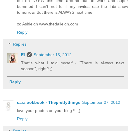
out on NYFW this time around due to work and super
bummed I can't not fulfill my invites esp the Tibi show
tomorrow. But there is ALWAYS next time!
xo Ashleigh www.thedaileigh.com
Reply
Replies
El
September 13, 2012
That's what I told myself - "There is always next
season", right? ;)
Reply
saralookbook · Theprettythings
September 07, 2012
love your photos on your blog !!! ;)
Reply
Replies