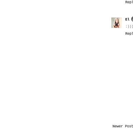
Rep
El
:))
Rep
Newer Pos