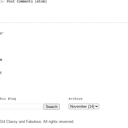
 to:
Post Comments (Atom)
n'
m
t
his Blog
Archive
14 Classy and Fabulous. All rights reserved.