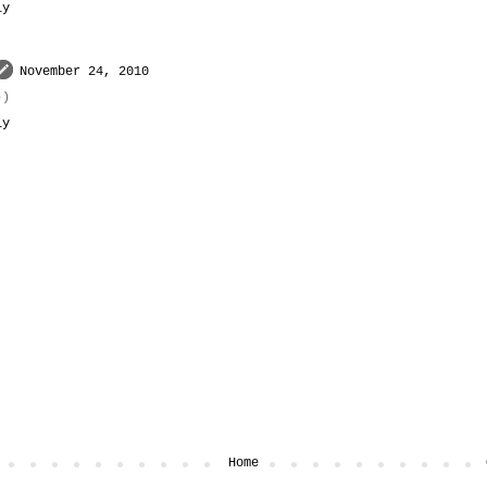
ly
November 24, 2010
))
ly
t
Home