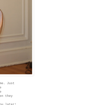
me. Just
e
e
en they
ou later!