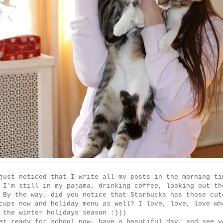
just noticed that I write all my posts in the morning ti
 I'm still in my pajama, drinking coffee, looking out th
 By the way, did you notice that Starbucks has those cut
cups now and holiday menu as well? I love, love, love wh
 the winter holidays season :)))
et ready for school now, have a beautiful day, and see y