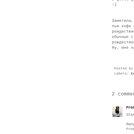
:)
Заметила,
пью кофе 
рождестве
обычные с
рождестве
Ну, мне н
Posted b
Labels:
C
2 comme
Fro
Sta
Man
Fro