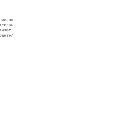
пижаме,
теперь
еняют
однее/