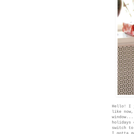
Hello! I 
like now,
window...
holidays 
switch to
I gotta g