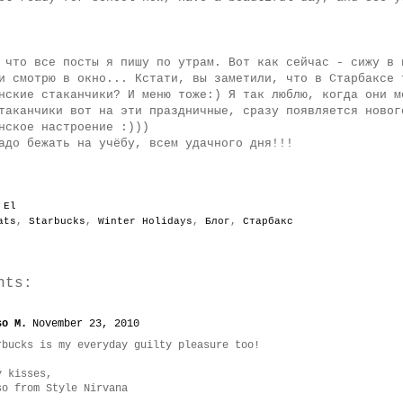
 что все посты я пишу по утрам. Вот как сейчас - сижу в 
и смотрю в окно... Кстати, вы заметили, что в Старбаксе 
нские стаканчики? И меню тоже:) Я так люблю, когда они м
таканчики вот на эти праздничные, сразу появляется новог
нское настроение :)))
адо бежать на учёбу, всем удачного дня!!!
y
El
ats
,
Starbucks
,
Winter Holidays
,
Блог
,
Старбакс
nts:
so M.
November 23, 2010
rbucks is my everyday guilty pleasure too!
y kisses,
so from Style Nirvana