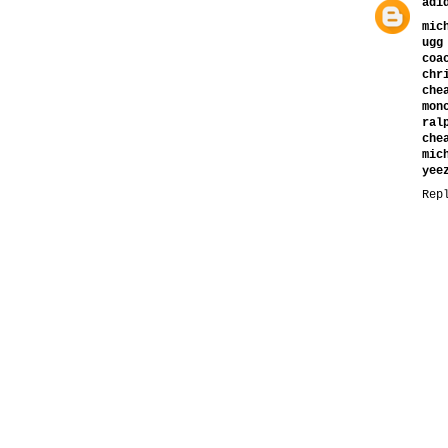
adi
mic
ugg
coa
chr
che
mon
ral
che
mic
yee
Rep