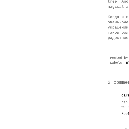
tree. And
magical a
Когда я в
очень-оче
украшений
такой бол
радостное
Posted b
Labels:
B
2 comme
car
gan
we 
Rep