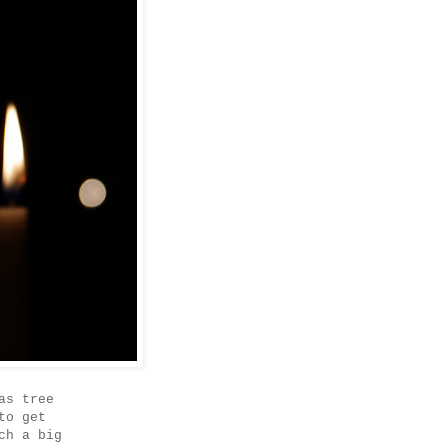
as tree
to get
ch a big