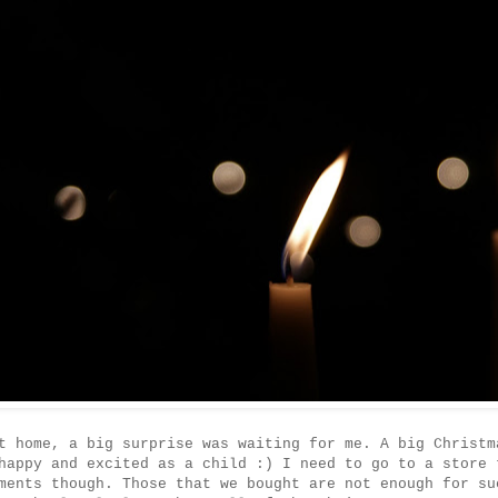
t home, a big surprise was waiting for me. A big Christm
happy and excited as a child :) I need to go to a store 
ments though. Those that we bought are not enough for su