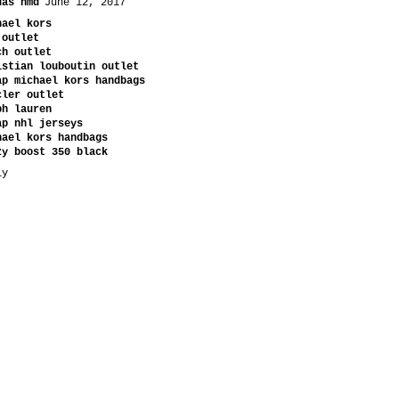
das nmd
June 12, 2017
hael kors
 outlet
ch outlet
istian louboutin outlet
ap michael kors handbags
cler outlet
ph lauren
ap nhl jerseys
hael kors handbags
zy boost 350 black
ly