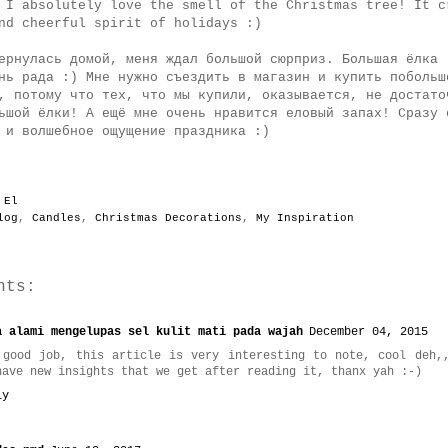
 I absolutely love the smell of the Christmas tree! It c
nd cheerful spirit of holidays :)
ернулась домой, меня ждал большой сюрприз. Большая ёлка 
нь рада :) Мне нужно съездить в магазин и купить побольш
, потому что тех, что мы купили, оказывается, не достато
ьшой ёлки! А ещё мне очень нравится еловый запах! Сразу 
 и волшебное ощущение праздника :)
y
El
log
,
Candles
,
Christmas Decorations
,
My Inspiration
nts:
a alami mengelupas sel kulit mati pada wajah
December 04, 2015
 good job, this article is very interesting to note, cool deh,
have new insights that we get after reading it, thanx yah :-)
ly