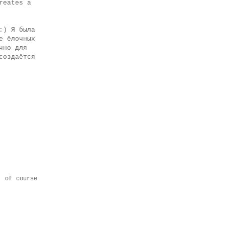
reates a
:) Я была
е ёлочных
чно для
создаётся
, of course