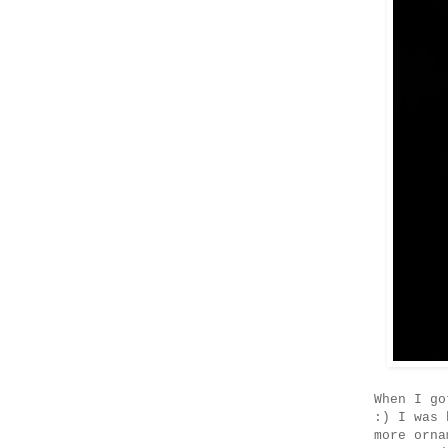
When I go
:) I was 
more orna