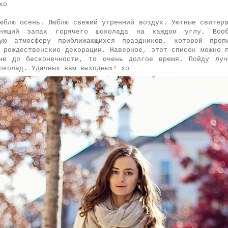
xo
юблю осень. Люблю свежий утренний воздух. Уютные свитер
нящий запах горячего шоколада на каждом углу. Воо
ную атмосферу приближающихся праздников, которой проп
 рождественские декорации. Наверное, этот список можно 
не до бесконечности, то очень долгое время. Пойду луч
околад. Удачных вам выходных! хо