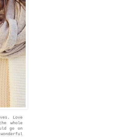
ves. Love
the whole
uld go on
wonderful