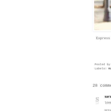
Express
Posted b
Labels:
K
28 comm
sar
lov
htt