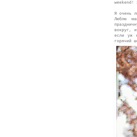
weekend! 
Я очень л
Люблю ма
празднич
вокруг, и
если уж 
горячий ш