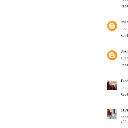
Rep
Unk
LOv
Rep
Unk
suc
Rep
fas
cre
Rep
Liv
pre
;))