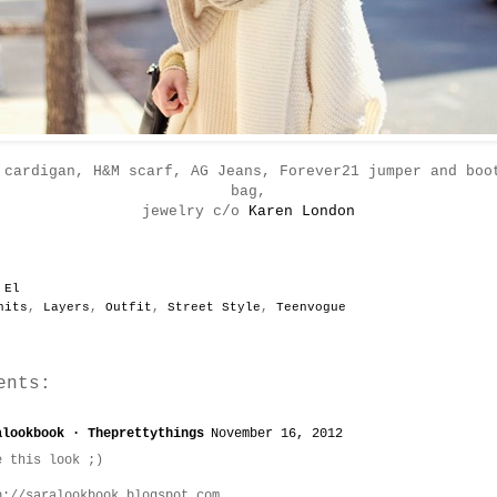
 cardigan, H&M scarf, AG Jeans, Forever21 jumper and boo
bag,
jewelry c/o
Karen London
y
El
nits
,
Layers
,
Outfit
,
Street Style
,
Teenvogue
ents:
alookbook · Theprettythings
November 16, 2012
e this look ;)
p://saralookbook.blogspot.com