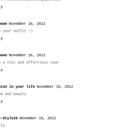
ly
nown
November 16, 2012
e your outfit :)
ly
nown
November 16, 2012
h a chic and effortless look
ly
hion in your life
November 16, 2012
am and beauty
ly
e-Style20
November 16, 2012
tty