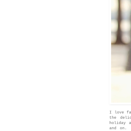
I love f
the deli
holiday 
and on. 